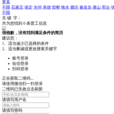
更多
不限
石家庄
保定
沧州
承德
邯郸
衡水
廊坊
秦皇岛
唐山
邢台
不限
关 键 字：
共为您找到
0
条普工信息
很抱歉，没有找到满足条件的简历
建议您：
1、适当减少已选择的条件
2、适当删减或更改搜索关键字
账号登录
短信登录
扫码登录
正在获取二维码...
请使用微信扫一扫登录
二维码已失效点击刷新
请填写用户名
请填写密码