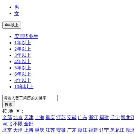
男
女
应届毕业生
1年以上
2年以上
3年以上
4年以上
5年以上
6年以上
8年以上
10年以上
按 地 区：
全部
北京
天津
上海
重庆
江苏
安徽
广东
浙江
福建
辽宁
黑龙
河北
不限
全部
北京
天津
上海
重庆
江苏
安徽
广东
浙江
福建
辽宁
黑龙江
湖