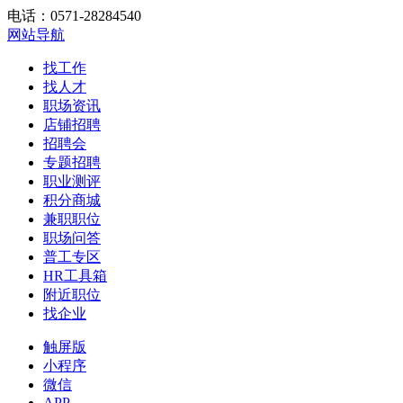
电话：0571-28284540
网站导航
找工作
找人才
职场资讯
店铺招聘
招聘会
专题招聘
职业测评
积分商城
兼职职位
职场问答
普工专区
HR工具箱
附近职位
找企业
触屏版
小程序
微信
APP