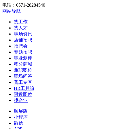
电话：0571-28284540
网站导航
找工作
找人才
职场资讯
店铺招聘
招聘会
专题招聘
职业测评
积分商城
兼职职位
职场问答
普工专区
HR工具箱
附近职位
找企业
触屏版
小程序
微信
APP