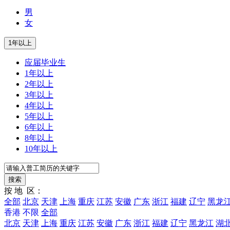
男
女
应届毕业生
1年以上
2年以上
3年以上
4年以上
5年以上
6年以上
8年以上
10年以上
按 地 区：
全部
北京
天津
上海
重庆
江苏
安徽
广东
浙江
福建
辽宁
黑龙
香港
不限
全部
北京
天津
上海
重庆
江苏
安徽
广东
浙江
福建
辽宁
黑龙江
湖