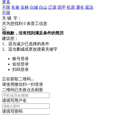
更多
不限
长春
吉林
白城
白山
辽源
四平
松原
通化
延边
不限
关 键 字：
共为您找到
0
条普工信息
很抱歉，没有找到满足条件的简历
建议您：
1、适当减少已选择的条件
2、适当删减或更改搜索关键字
账号登录
短信登录
扫码登录
正在获取二维码...
请使用微信扫一扫登录
二维码已失效点击刷新
请填写用户名
请填写密码