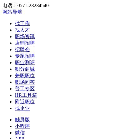
电话：0571-28284540
网站导航
找工作
找人才
职场资讯
店铺招聘
招聘会
专题招聘
职业测评
积分商城
兼职职位
职场问答
普工专区
HR工具箱
附近职位
找企业
触屏版
小程序
微信
APP