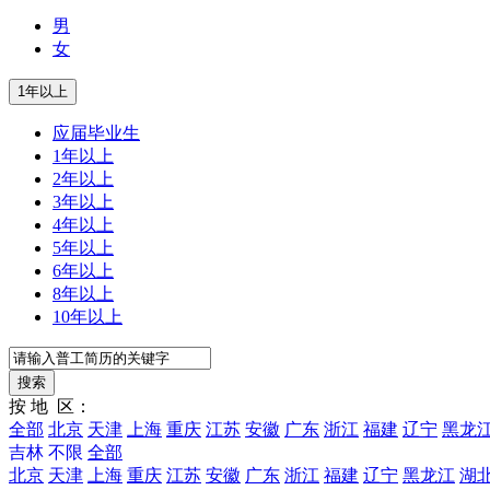
男
女
应届毕业生
1年以上
2年以上
3年以上
4年以上
5年以上
6年以上
8年以上
10年以上
按 地 区：
全部
北京
天津
上海
重庆
江苏
安徽
广东
浙江
福建
辽宁
黑龙
吉林
不限
全部
北京
天津
上海
重庆
江苏
安徽
广东
浙江
福建
辽宁
黑龙江
湖