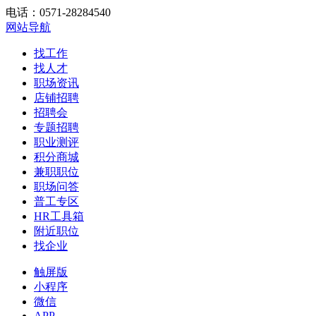
电话：0571-28284540
网站导航
找工作
找人才
职场资讯
店铺招聘
招聘会
专题招聘
职业测评
积分商城
兼职职位
职场问答
普工专区
HR工具箱
附近职位
找企业
触屏版
小程序
微信
APP