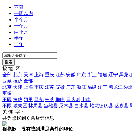
不限
一周以内
半个月
一个月
两个月
半年
一年
按 地 区：
全部
北京
天津
上海
重庆
江苏
安徽
广东
浙江
福建
辽宁
黑龙
西藏
拉萨
全部
北京
天津
上海
重庆
江苏
安徽
广东
浙江
福建
辽宁
黑龙江
湖
更多
不限
拉萨
阿里
昌都
林芝
那曲
日喀则
山南
不限
城关区
林周县
当雄县
尼木县
曲水县
堆龙德庆县
达孜县
关 键 字：
共为您找到
0
条店铺信息
很抱歉，没有找到满足条件的职位